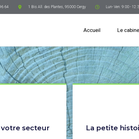
96 64
1 Bis All. des Plantes, 95000 Cergy
Lun- Ven: 9:00 - 12:
Accueil
Le cabine
 votre secteur
La petite histo