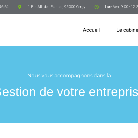
96 64
1 Bis All. des Plantes, 95000 Cergy
Lun- Ven: 9:00 - 12:
Accueil
Le cabine
Nous vous accompagnons dans la
estion de votre entrepri