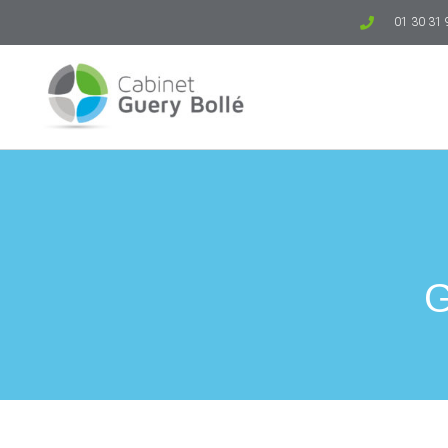
01 30 31 
G