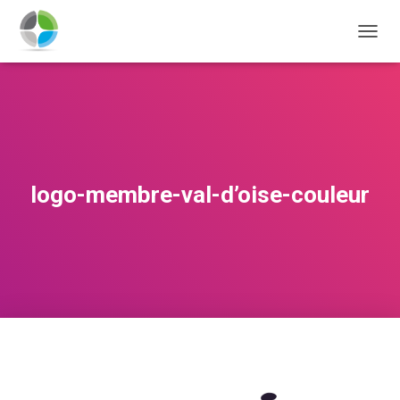
D
É
P
L
I
E
R
L
A
logo-membre-val-d’oise-couleur
N
A
V
I
G
A
T
I
O
N