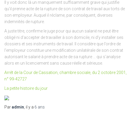
Il y voit donc là un manquement suffisamment grave qui justifie
qu’il prenne acte de la rupture de son contrat de travail aux torts de
son employeur. Auquel il réclame, par conséquent, diverses
indemnités de rupture.
A juste titre, confirme le juge pour qui aucun salarié ne peut être
obligé ni d’accepter de travailler à son domicile, ni d’y installer ses
dossiers et ses instruments de travail. Il considère que l’ordre de
l’employeur constitue une modification unilatérale de son contrat
autorisant le salarié à prendre acte de sa rupture … qui s’analyse
alors en un licenciement sans cause réelle et sérieuse.
Arrêt de la Cour de Cassation, chambre sociale, du 2 octobre 2001,
n° 99-42727
La petite histoire du jour
Par
admin
, il y a
6 ans