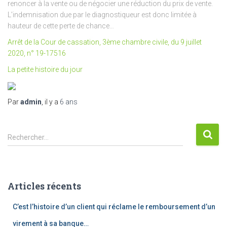
renoncer à la vente ou de négocier une réduction du prix de vente.
L’indemnisation due par le diagnostiqueur est donc limitée à
hauteur de cette perte de chance…
Arrêt de la Cour de cassation, 3ème chambre civile, du 9 juillet
2020, n° 19-17516
La petite histoire du jour
Par
admin
, il y a
6 ans
R
Rechercher…
e
c
h
e
Articles récents
r
c
C’est l’histoire d’un client qui réclame le remboursement d’un
h
e
virement à sa banque…