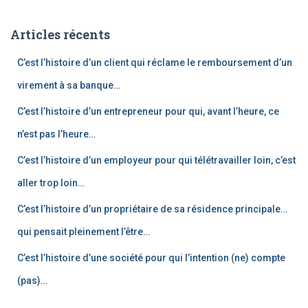
h
e
Articles récents
r
c
C’est l’histoire d’un client qui réclame le remboursement d’un
h
e
virement à sa banque…
r
C’est l’histoire d’un entrepreneur pour qui, avant l’heure, ce
:
n’est pas l’heure…
C’est l’histoire d’un employeur pour qui télétravailler loin, c’est
aller trop loin…
C’est l’histoire d’un propriétaire de sa résidence principale…
qui pensait pleinement l’être…
C’est l’histoire d’une société pour qui l’intention (ne) compte
(pas)…