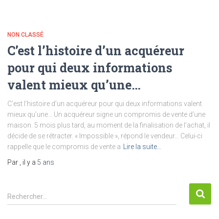
NON CLASSÉ
C’est l’histoire d’un acquéreur
pour qui deux informations
valent mieux qu’une…
C’est l’histoire d’un acquéreur pour qui deux informations valent
mieux qu’une… Un acquéreur signe un compromis de vente d’une
maison. 5 mois plus tard, au moment de la finalisation de l’achat, il
décide de se rétracter. « Impossible », répond le vendeur… Celui-ci
rappelle que le compromis de vente a
Lire la suite…
Par
, il y a
5 ans
R
Rechercher…
e
c