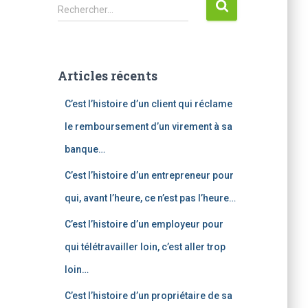
R
Rechercher…
e
c
h
e
Articles récents
r
c
C’est l’histoire d’un client qui réclame
h
e
le remboursement d’un virement à sa
r
banque…
:
C’est l’histoire d’un entrepreneur pour
qui, avant l’heure, ce n’est pas l’heure…
C’est l’histoire d’un employeur pour
qui télétravailler loin, c’est aller trop
loin…
C’est l’histoire d’un propriétaire de sa