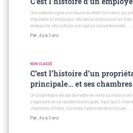
C’est l’histoire d’un employ
Une salariée signe une clause de dédit-formation qui pré
imputable à l’employeur, elle devra rembourser les frais
embauche, elle sollicite une rupture conventionnelle… …
Par
, il y a
3 ans
NON CLASSÉ
C’est l’histoire d’un proprié
principale… et ses chambres
Un propriétaire décide de mettre en vente sa maison et ré
s’agissant de sa résidence principale. Sauf que 5 cham
chambres d’hôtes, constate l’administration fiscale… … q
Par
, il y a
3 ans