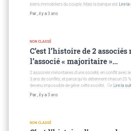
biens immobiliers du couple. Mais la banque est
Lire la
Par
, il y a
3 ans
NON CLASSÉ
C’est l’histoire de 2 associés
l’associé « majoritaire »…
2 associés minoritaires d’une société, en conflit avec le
3 ans de conflits, et parce qu’ils détiennent chacun 25 % 
devenu impossible de gérer cette société… Ce
Lire la su
Par
, il y a
3 ans
NON CLASSÉ