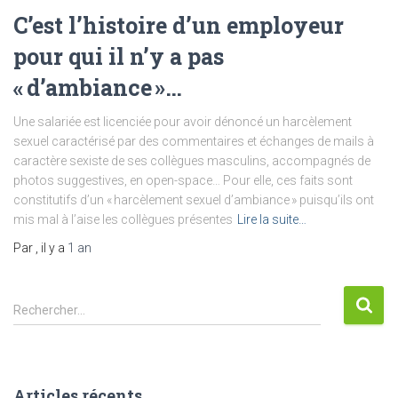
C’est l’histoire d’un employeur
pour qui il n’y a pas
« d’ambiance »…
Une salariée est licenciée pour avoir dénoncé un harcèlement
sexuel caractérisé par des commentaires et échanges de mails à
caractère sexiste de ses collègues masculins, accompagnés de
photos suggestives, en open-space… Pour elle, ces faits sont
constitutifs d’un « harcèlement sexuel d’ambiance » puisqu’ils ont
mis mal à l’aise les collègues présentes
Lire la suite…
Par
, il y a
1 an
R
Rechercher…
e
c
h
e
Articles récents