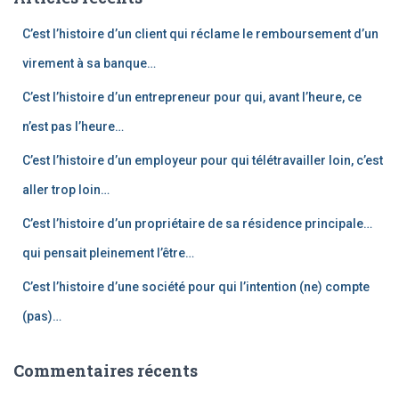
r
c
C’est l’histoire d’un client qui réclame le remboursement d’un
h
e
virement à sa banque…
r
C’est l’histoire d’un entrepreneur pour qui, avant l’heure, ce
:
n’est pas l’heure…
C’est l’histoire d’un employeur pour qui télétravailler loin, c’est
aller trop loin…
C’est l’histoire d’un propriétaire de sa résidence principale…
qui pensait pleinement l’être…
C’est l’histoire d’une société pour qui l’intention (ne) compte
(pas)…
Commentaires récents