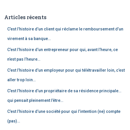
h
e
Articles récents
r
c
C’est l’histoire d’un client qui réclame le remboursement d’un
h
e
virement à sa banque…
r
C’est l’histoire d’un entrepreneur pour qui, avant l’heure, ce
:
n’est pas l’heure…
C’est l’histoire d’un employeur pour qui télétravailler loin, c’est
aller trop loin…
C’est l’histoire d’un propriétaire de sa résidence principale…
qui pensait pleinement l’être…
C’est l’histoire d’une société pour qui l’intention (ne) compte
(pas)…