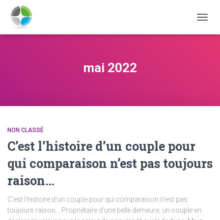
DÉPLI
LA
NAVIG
mai 2022
NON CLASSÉ
C’est l’histoire d’un couple pour
qui comparaison n’est pas toujours
raison…
C’est l’histoire d’un couple pour qui comparaison n’est pas
toujours raison… Propriétaire d’une belle demeure, un couple en