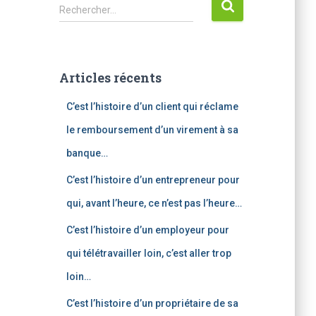
R
Rechercher…
e
c
h
e
Articles récents
r
c
C’est l’histoire d’un client qui réclame
h
e
le remboursement d’un virement à sa
r
banque…
:
C’est l’histoire d’un entrepreneur pour
qui, avant l’heure, ce n’est pas l’heure…
C’est l’histoire d’un employeur pour
qui télétravailler loin, c’est aller trop
loin…
C’est l’histoire d’un propriétaire de sa