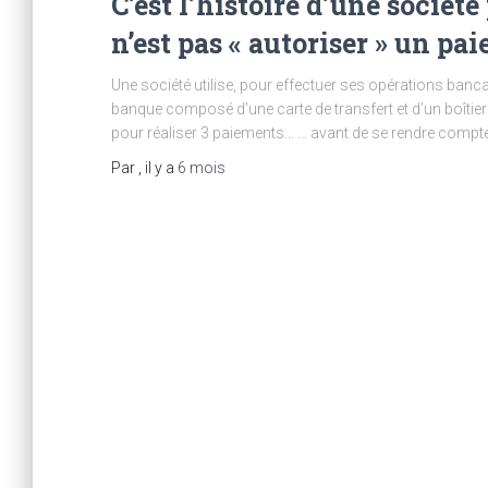
C’est l’histoire d’une sociét
n’est pas « autoriser » un p
Une société utilise, pour effectuer ses opérations banc
banque composé d’une carte de transfert et d’un boîtier n
pour réaliser 3 paiements… … avant de se rendre compte q
Par
, il y a
6 mois