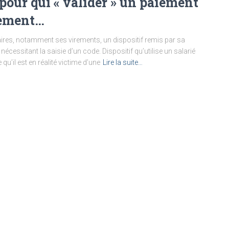
é pour qui « valider » un paiement
aiement…
aires, notamment ses virements, un dispositif remis par sa
écessitant la saisie d’un code. Dispositif qu’utilise un salarié
u’il est en réalité victime d’une
Lire la suite…