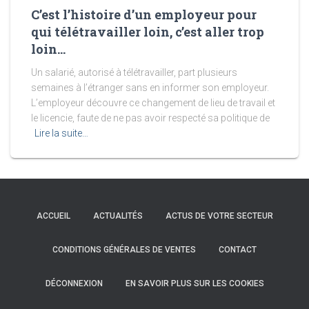
C’est l’histoire d’un employeur pour
qui télétravailler loin, c’est aller trop
loin…
Un salarié, autorisé à télétravailler, part plusieurs
semaines à l’étranger sans en informer son employeur.
L’employeur découvre ce changement de lieu de travail et
le licencie, faute de ne pas avoir respecté sa politique de
Lire la suite…
ACCUEIL
ACTUALITÉS
ACTUS DE VOTRE SECTEUR
CONDITIONS GÉNÉRALES DE VENTES
CONTACT
DÉCONNEXION
EN SAVOIR PLUS SUR LES COOKIES