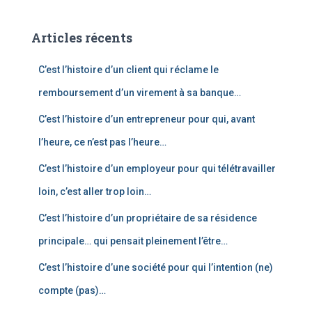
h
e
Articles récents
r
c
C’est l’histoire d’un client qui réclame le
h
e
remboursement d’un virement à sa banque…
r
C’est l’histoire d’un entrepreneur pour qui, avant
:
l’heure, ce n’est pas l’heure…
C’est l’histoire d’un employeur pour qui télétravailler
loin, c’est aller trop loin…
C’est l’histoire d’un propriétaire de sa résidence
principale… qui pensait pleinement l’être…
C’est l’histoire d’une société pour qui l’intention (ne)
compte (pas)…