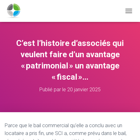
D
É
P
L
I
C’est l’histoire d’associés qui
E
R
veulent faire d’un avantage
L
A
« patrimonial » un avantage
N
« fiscal »…
A
V
I
Publié par
le
20 janvier 2025
G
A
T
I
O
N
Parce que le bail commercial qu’elle a conclu avec un
locataire a pris fin, une SCI a, comme prévu dans le bail,