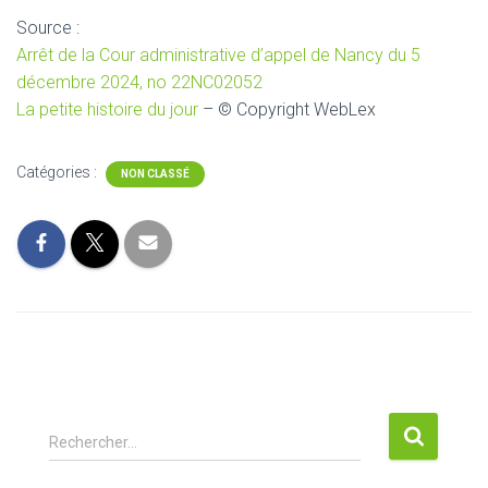
Source :
Arrêt de la Cour administrative d’appel de Nancy du 5
décembre 2024, no 22NC02052
La petite histoire du jour
– © Copyright WebLex
Catégories :
NON CLASSÉ
R
Rechercher…
e
c