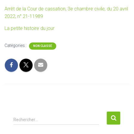
Arrêt de la Cour de cassation, 3e chambre civile, du 20 avril
2022, n° 21-11989
La petite histoire du jour
Catégories :
NON CLASSÉ
R
Rechercher…
e
c