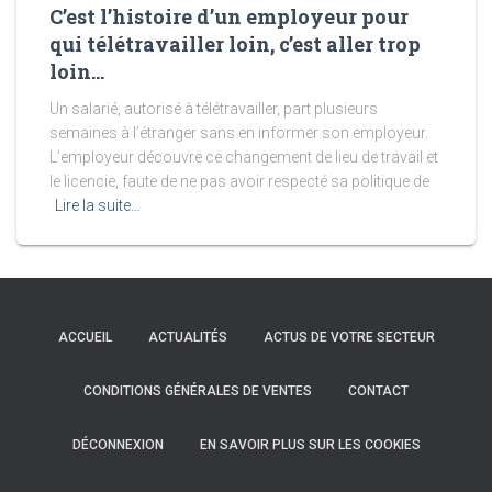
C’est l’histoire d’un employeur pour
qui télétravailler loin, c’est aller trop
loin…
Un salarié, autorisé à télétravailler, part plusieurs
semaines à l’étranger sans en informer son employeur.
L’employeur découvre ce changement de lieu de travail et
le licencie, faute de ne pas avoir respecté sa politique de
Lire la suite…
ACCUEIL
ACTUALITÉS
ACTUS DE VOTRE SECTEUR
CONDITIONS GÉNÉRALES DE VENTES
CONTACT
DÉCONNEXION
EN SAVOIR PLUS SUR LES COOKIES