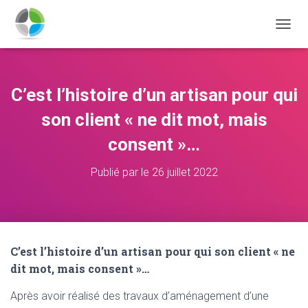
D
É
P
L
I
C’est l’histoire d’un artisan pour qui
E
R
son client « ne dit mot, mais
L
A
consent »…
N
A
Publié par
le
26 juillet 2022
V
I
G
A
T
I
C’est l’histoire d’un artisan pour qui son client « ne
O
dit mot, mais consent »…
N
Après avoir réalisé des travaux d’aménagement d’une