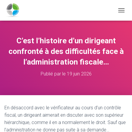
D
É
P
L
I
C’est l’histoire d’un dirigeant
E
R
confronté à des difficultés face à
L
A
l’administration fiscale…
N
A
Publié par
le
19 juin 2026
V
I
G
A
T
I
En désaccord avec le vérificateur au cours d’un contrôle
O
fiscal, un dirigeant aimerait en discuter avec son supérieur
N
hiérarchique, comme il en a normalement le droit. Sauf que
l’administration ne donne pas suite à sa demande…