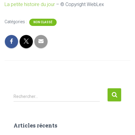
La petite histoire du jour
– © Copyright WebLex
Catégories :
NON CLASSÉ
R
Rechercher…
e
c
h
e
Articles récents
r
c