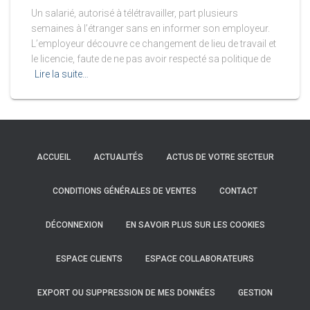
Un salarié, autorisé à télétravailler, part plusieurs
semaines à l’étranger sans en informer son employeur.
L’employeur découvre ce changement de lieu de travail et
le licencie, faute de ne pas avoir respecté sa politique de
Lire la suite…
ACCUEIL
ACTUALITÉS
ACTUS DE VOTRE SECTEUR
CONDITIONS GÉNÉRALES DE VENTES
CONTACT
DÉCONNEXION
EN SAVOIR PLUS SUR LES COOKIES
ESPACE CLIENTS
ESPACE COLLABORATEURS
EXPORT OU SUPPRESSION DE MES DONNÉES
GESTION