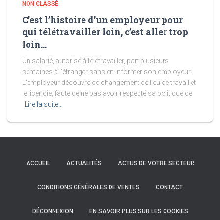
NON CLASSÉ
C’est l’histoire d’un employeur pour
qui télétravailler loin, c’est aller trop
loin…
Un salarié, autorisé à télétravailler, part plusieurs
semaines à l’étranger sans en informer son employeur.
L’employeur découvre ce changement de lieu de travail et
le licencie, faute de ne pas avoir respecté sa politique de
Lire la suite…
ACCUEIL
ACTUALITÉS
ACTUS DE VOTRE SECTEUR
CONDITIONS GÉNÉRALES DE VENTES
CONTACT
DÉCONNEXION
EN SAVOIR PLUS SUR LES COOKIES