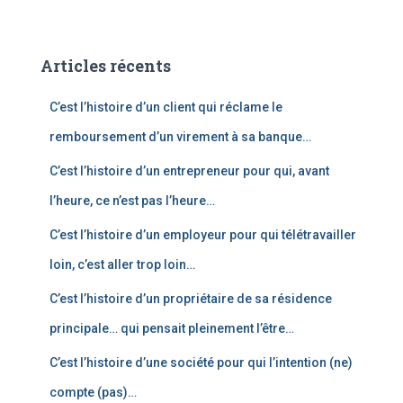
c
h
e
Articles récents
r
c
C’est l’histoire d’un client qui réclame le
h
e
remboursement d’un virement à sa banque…
r
C’est l’histoire d’un entrepreneur pour qui, avant
:
l’heure, ce n’est pas l’heure…
C’est l’histoire d’un employeur pour qui télétravailler
loin, c’est aller trop loin…
C’est l’histoire d’un propriétaire de sa résidence
principale… qui pensait pleinement l’être…
C’est l’histoire d’une société pour qui l’intention (ne)
compte (pas)…