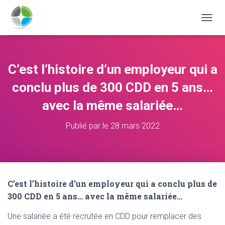
D
É
P
L
I
C’est l’histoire d’un employeur qui a
E
R
conclu plus de 300 CDD en 5 ans…
L
A
avec la même salariée…
N
A
Publié par
le
28 mars 2022
V
I
G
A
T
I
C’est l’histoire d’un employeur qui a conclu plus de
O
300 CDD en 5 ans… avec la même salariée…
N
Une salariée a été recrutée en CDD pour remplacer des