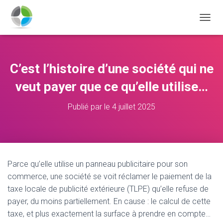
D
É
P
L
I
C’est l’histoire d’une société qui ne
E
R
veut payer que ce qu’elle utilise…
L
A
Publié par
le
4 juillet 2025
N
A
V
I
G
A
Parce qu’elle utilise un panneau publicitaire pour son
T
commerce, une société se voit réclamer le paiement de la
I
O
taxe locale de publicité extérieure (TLPE) qu’elle refuse de
N
payer, du moins partiellement. En cause : le calcul de cette
taxe, et plus exactement la surface à prendre en compte…