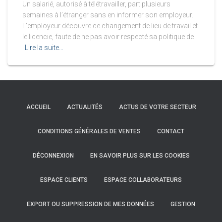
Un salarié, autorisé à télétravailler, part plusieurs
semaines à l’étranger sans en informer son employeur.
L’employeur découvre ce changement de lieu de travail et
le licencie, faute de ne pas avoir respecté sa politique de
Lire la suite…
ACCUEIL
ACTUALITÉS
ACTUS DE VOTRE SECTEUR
CONDITIONS GÉNÉRALES DE VENTES
CONTACT
DÉCONNEXION
EN SAVOIR PLUS SUR LES COOKIES
ESPACE CLIENTS
ESPACE COLLABORATEURS
EXPORT OU SUPPRESSION DE MES DONNÉES
GESTION