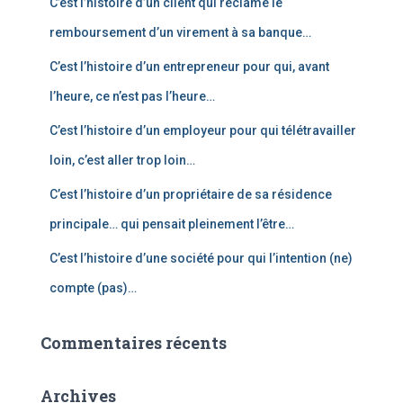
C’est l’histoire d’un client qui réclame le
h
e
remboursement d’un virement à sa banque…
r
C’est l’histoire d’un entrepreneur pour qui, avant
:
l’heure, ce n’est pas l’heure…
C’est l’histoire d’un employeur pour qui télétravailler
loin, c’est aller trop loin…
C’est l’histoire d’un propriétaire de sa résidence
principale… qui pensait pleinement l’être…
C’est l’histoire d’une société pour qui l’intention (ne)
compte (pas)…
Commentaires récents
Archives