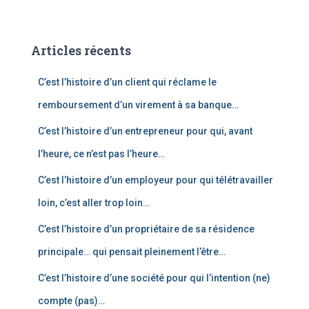
c
h
e
Articles récents
r
c
C’est l’histoire d’un client qui réclame le
h
e
remboursement d’un virement à sa banque…
r
C’est l’histoire d’un entrepreneur pour qui, avant
:
l’heure, ce n’est pas l’heure…
C’est l’histoire d’un employeur pour qui télétravailler
loin, c’est aller trop loin…
C’est l’histoire d’un propriétaire de sa résidence
principale… qui pensait pleinement l’être…
C’est l’histoire d’une société pour qui l’intention (ne)
compte (pas)…