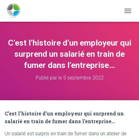
D
É
P
L
I
C’est l’histoire d’un employeur qui
E
R
surprend un salarié en train de
L
A
fumer dans l’entreprise…
N
A
Publié par
le
5 septembre 2022
V
I
G
A
T
I
C’est l’histoire d’un employeur qui surprend un
O
salarié en train de fumer dans l’entreprise…
N
Un salarié est surpris en train de fumer dans un atelier de