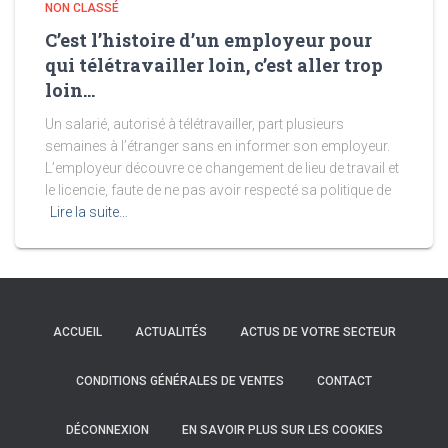
NON CLASSÉ
C’est l’histoire d’un employeur pour
qui télétravailler loin, c’est aller trop
loin…
Un salarié, autorisé à télétravailler, part plusieurs
semaines à l’étranger sans en informer son employeur.
L’employeur découvre ce changement de lieu de travail et
le licencie, faute de ne pas avoir respecté sa politique de
Lire la suite…
ACCUEIL
ACTUALITÉS
ACTUS DE VOTRE SECTEUR
CONDITIONS GÉNÉRALES DE VENTES
CONTACT
DÉCONNEXION
EN SAVOIR PLUS SUR LES COOKIES