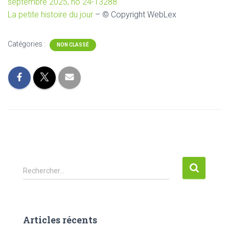
septembre 2025, no 24-13288
La petite histoire du jour
– © Copyright WebLex
Catégories :
NON CLASSÉ
R
Rechercher…
e
c
h
e
Articles récents
r