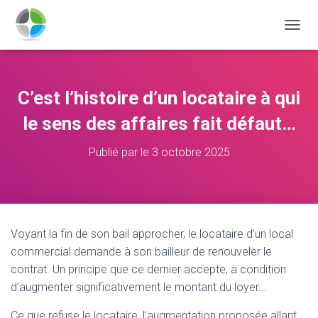
D
É
P
L
I
C’est l’histoire d’un locataire à qui
E
R
le sens des affaires fait défaut…
L
A
Publié par
le
3 octobre 2025
N
A
V
I
G
A
Voyant la fin de son bail approcher, le locataire d’un local
T
commercial demande à son bailleur de renouveler le
I
O
contrat. Un principe que ce dernier accepte, à condition
N
d’augmenter significativement le montant du loyer…
Ce que refuse le locataire, l’augmentation proposée allant