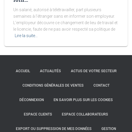
Un salarié, autorisé à télétravailler, part plusieurs
semaines à l’étranger sans en informer son employeur.
L’employeur découvre ce changement de lieu de travail et
le licencie, faute de ne pas avoir respecté sa politique de
Lire la suite…
ACCUEIL
ACTUALITÉS
ACTUS DE VOTRE SECTEUR
CONDITIONS GÉNÉRALES DE VENTES
CONTACT
DÉCONNEXION
EN SAVOIR PLUS SUR LES COOKIES
ESPACE CLIENTS
ESPACE COLLABORATEURS
EXPORT OU SUPPRESSION DE MES DONNÉES
GESTION