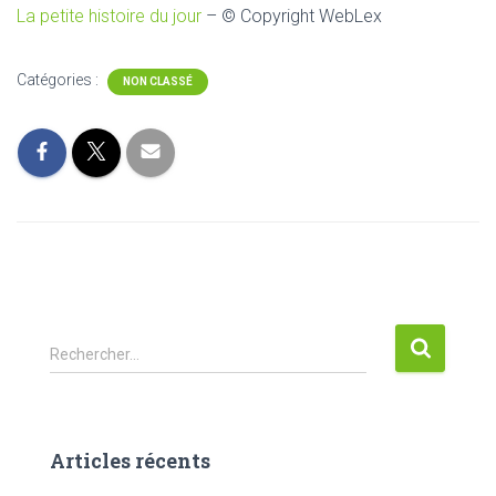
La petite histoire du jour
– © Copyright WebLex
Catégories :
NON CLASSÉ
R
Rechercher…
e
c
h
e
Articles récents
r
c