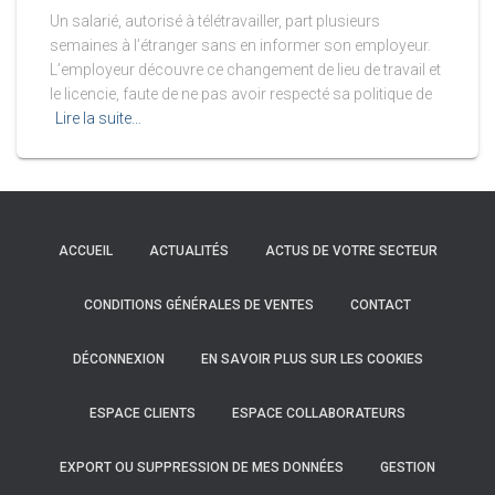
Un salarié, autorisé à télétravailler, part plusieurs
semaines à l’étranger sans en informer son employeur.
L’employeur découvre ce changement de lieu de travail et
le licencie, faute de ne pas avoir respecté sa politique de
Lire la suite…
ACCUEIL
ACTUALITÉS
ACTUS DE VOTRE SECTEUR
CONDITIONS GÉNÉRALES DE VENTES
CONTACT
DÉCONNEXION
EN SAVOIR PLUS SUR LES COOKIES
ESPACE CLIENTS
ESPACE COLLABORATEURS
EXPORT OU SUPPRESSION DE MES DONNÉES
GESTION