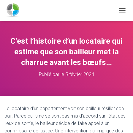
D
É
P
L
I
C’est l’histoire d’un locataire qui
E
R
estime que son bailleur met la
L
A
charrue avant les bœufs…
N
A
Publié par
le
5 février 2024
V
I
G
A
T
I
Le locataire d’un appartement voit son bailleur résilier son
O
bail. Parce qu’ils ne se sont pas mis d’accord sur l’état des
N
lieux de sortie, le bailleur décide de faire appel à un
commissaire de justice. Une intervention qui implique des