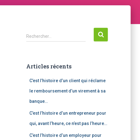
R
Rechercher…
e
c
h
e
Articles récents
r
c
C’est l’histoire d’un client qui réclame
h
e
le remboursement d’un virement à sa
r
banque…
:
C’est l’histoire d’un entrepreneur pour
qui, avant l’heure, ce n’est pas l’heure…
C’est l’histoire d’un employeur pour