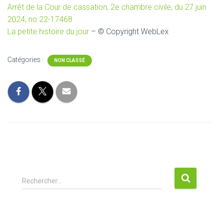
Arrêt de la Cour de cassation, 2e chambre civile, du 27 juin
2024, no 22-17468
La petite histoire du jour
– © Copyright WebLex
Catégories :
NON CLASSÉ
R
Rechercher…
e
c
h