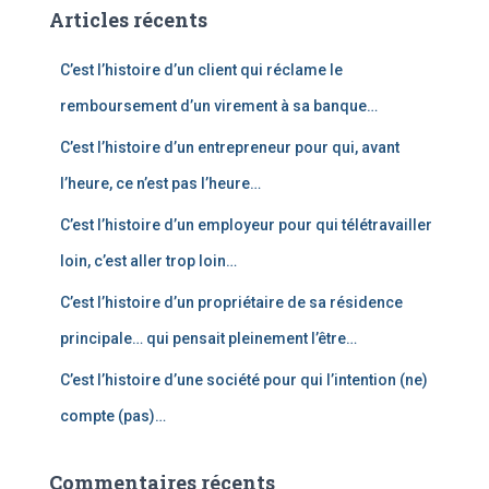
e
Articles récents
r
c
C’est l’histoire d’un client qui réclame le
h
e
remboursement d’un virement à sa banque…
r
C’est l’histoire d’un entrepreneur pour qui, avant
:
l’heure, ce n’est pas l’heure…
C’est l’histoire d’un employeur pour qui télétravailler
loin, c’est aller trop loin…
C’est l’histoire d’un propriétaire de sa résidence
principale… qui pensait pleinement l’être…
C’est l’histoire d’une société pour qui l’intention (ne)
compte (pas)…
Commentaires récents