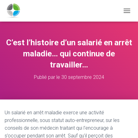
D
É
P
L
I
C’est l’histoire d’un salarié en arrêt
E
R
maladie… qui continue de
L
A
travailler…
N
A
Publié par
le
30 septembre 2024
V
I
G
A
T
I
Un salarié en arrêt maladie exerce une activité
O
professionnelle, sous statut auto-entrepreneur, sur les
N
conseils de son médecin traitant qui l’encourage à
s’occuper pendant son arrêt. Sauf qu’il perçoit des