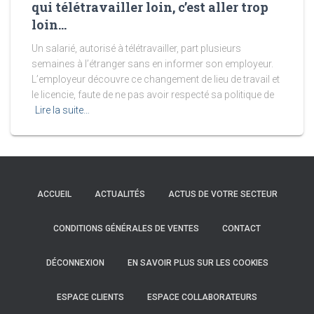
qui télétravailler loin, c’est aller trop
loin…
Un salarié, autorisé à télétravailler, part plusieurs
semaines à l’étranger sans en informer son employeur.
L’employeur découvre ce changement de lieu de travail et
le licencie, faute de ne pas avoir respecté sa politique de
Lire la suite…
ACCUEIL
ACTUALITÉS
ACTUS DE VOTRE SECTEUR
CONDITIONS GÉNÉRALES DE VENTES
CONTACT
DÉCONNEXION
EN SAVOIR PLUS SUR LES COOKIES
ESPACE CLIENTS
ESPACE COLLABORATEURS