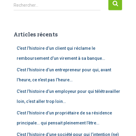
R
Rechercher…
e
c
h
e
Articles récents
r
c
C’est l’histoire d’un client qui réclame le
h
e
remboursement d’un virement à sa banque…
r
C’est l’histoire d’un entrepreneur pour qui, avant
:
l’heure, ce n’est pas l’heure…
C’est l’histoire d’un employeur pour qui télétravailler
loin, c’est aller trop loin…
C’est l’histoire d’un propriétaire de sa résidence
principale… qui pensait pleinement l’être…
C’est l’histoire d’une société pour qui l’intention (ne)