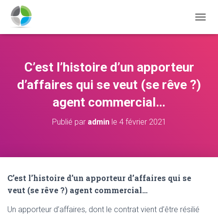
D
É
P
L
I
C’est l’histoire d’un apporteur
E
R
d’affaires qui se veut (se rêve ?)
L
A
agent commercial…
N
A
Publié par
admin
le
4 février 2021
V
I
G
A
T
I
C’est l’histoire d’un apporteur d’affaires qui se
O
veut (se rêve ?) agent commercial…
N
Un apporteur d’affaires, dont le contrat vient d’être résilié