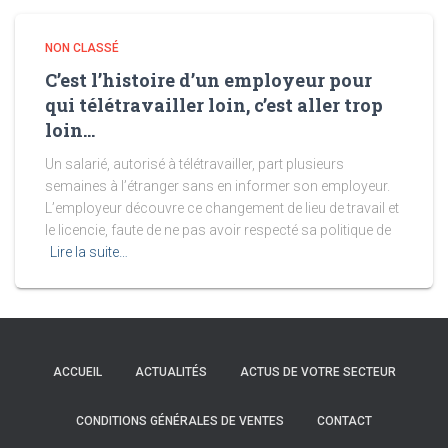
NON CLASSÉ
C’est l’histoire d’un employeur pour
qui télétravailler loin, c’est aller trop
loin…
Un salarié, autorisé à télétravailler, part plusieurs
semaines à l’étranger sans en informer son employeur.
L’employeur découvre ce changement de lieu de travail et
le licencie, faute de ne pas avoir respecté sa politique de
Lire la suite…
ACCUEIL
ACTUALITÉS
ACTUS DE VOTRE SECTEUR
CONDITIONS GÉNÉRALES DE VENTES
CONTACT