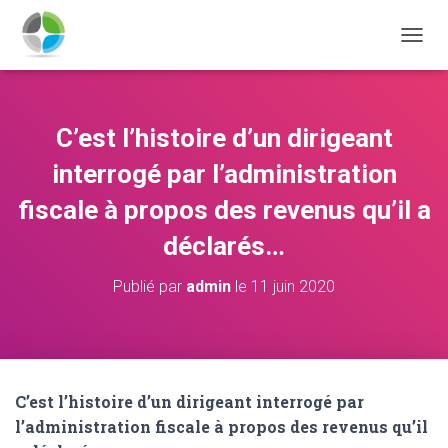
D
É
P
L
I
C’est l’histoire d’un dirigeant
E
R
interrogé par l’administration
L
A
fiscale à propos des revenus qu’il a
N
déclarés…
A
V
I
Publié par
admin
le
11 juin 2020
G
A
T
I
O
N
C’est l’histoire d’un dirigeant interrogé par
l’administration fiscale à propos des revenus qu’il