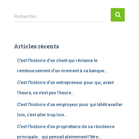
R
Rechercher…
e
c
h
e
Articles récents
r
c
C’est l’histoire d’un client qui réclame le
h
e
remboursement d’un virement à sa banque…
r
C’est l’histoire d’un entrepreneur pour qui, avant
:
l’heure, ce n’est pas l’heure…
C’est l’histoire d’un employeur pour qui télétravailler
loin, c’est aller trop loin…
C’est l’histoire d’un propriétaire de sa résidence
principale… qui pensait pleinement l’être…