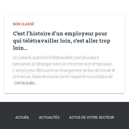
NON CLASSÉ
C’est l’histoire d’un employeur pour
qui télétravailler loin, c’est aller trop
loin…
Un salarié, autorisé à télétravailler, part plusieurs
semaines à l’étranger sans en informer son employeur.
L’employeur découvre ce changement de lieu de travail et
le licencie, faute de ne pas avoir respecté sa politique de
Lire la suite…
ACCUEIL
ACTUALITÉS
ACTUS DE VOTRE SECTEUR