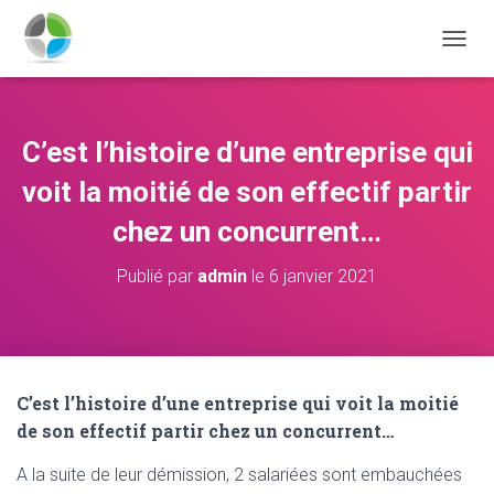
D
É
P
L
I
C’est l’histoire d’une entreprise qui
E
R
voit la moitié de son effectif partir
L
A
chez un concurrent…
N
A
Publié par
admin
le
6 janvier 2021
V
I
G
A
T
I
C’est l’histoire d’une entreprise qui voit la moitié
O
de son effectif partir chez un concurrent…
N
A la suite de leur démission, 2 salariées sont embauchées