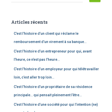
e
c
h
e
Articles récents
r
c
C’est l’histoire d’un client qui réclame le
h
e
remboursement d’un virement à sa banque…
r
C’est l’histoire d’un entrepreneur pour qui, avant
:
l’heure, ce n’est pas l’heure…
C’est l’histoire d’un employeur pour qui télétravailler
loin, c’est aller trop loin…
C’est l’histoire d’un propriétaire de sa résidence
principale… qui pensait pleinement l’être…
C’est l’histoire d’une société pour qui l’intention (ne)