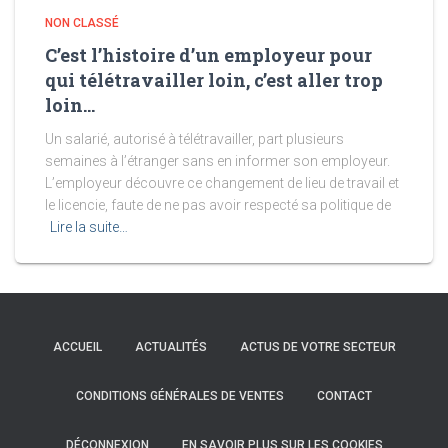
NON CLASSÉ
C’est l’histoire d’un employeur pour
qui télétravailler loin, c’est aller trop
loin…
Un salarié, autorisé à télétravailler, part plusieurs
semaines à l’étranger sans en informer son employeur.
L’employeur découvre ce changement de lieu de travail et
le licencie, faute de ne pas avoir respecté sa politique de
Lire la suite…
ACCUEIL
ACTUALITÉS
ACTUS DE VOTRE SECTEUR
CONDITIONS GÉNÉRALES DE VENTES
CONTACT
DÉCONNEXION
EN SAVOIR PLUS SUR LES COOKIES