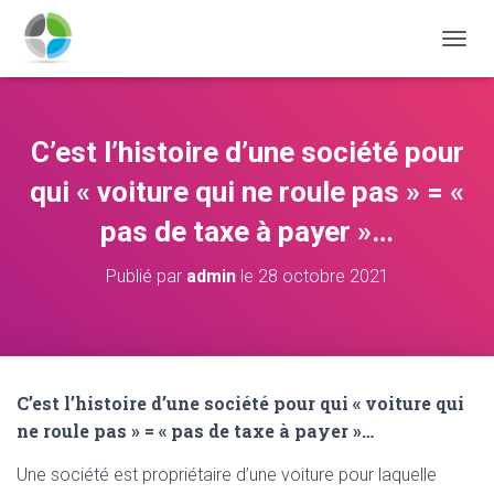
D
É
P
L
I
C’est l’histoire d’une société pour
E
R
qui « voiture qui ne roule pas » = «
L
A
pas de taxe à payer »…
N
A
Publié par
admin
le
28 octobre 2021
V
I
G
A
T
I
C’est l’histoire d’une société pour qui « voiture qui
O
ne roule pas » = « pas de taxe à payer »…
N
Une société est propriétaire d’une voiture pour laquelle