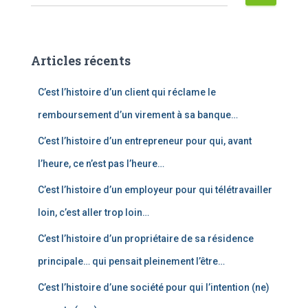
e
c
h
e
Articles récents
r
c
C’est l’histoire d’un client qui réclame le
h
e
remboursement d’un virement à sa banque…
r
C’est l’histoire d’un entrepreneur pour qui, avant
:
l’heure, ce n’est pas l’heure…
C’est l’histoire d’un employeur pour qui télétravailler
loin, c’est aller trop loin…
C’est l’histoire d’un propriétaire de sa résidence
principale… qui pensait pleinement l’être…
C’est l’histoire d’une société pour qui l’intention (ne)