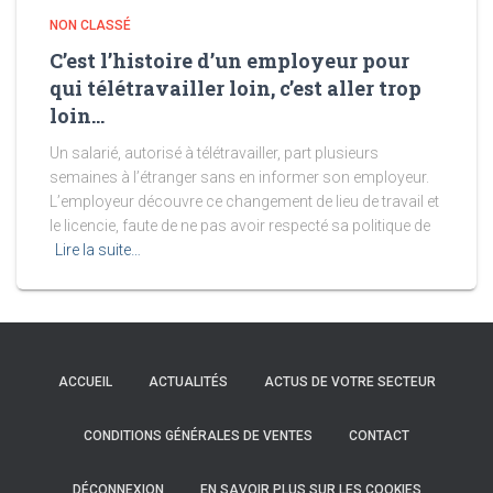
NON CLASSÉ
C’est l’histoire d’un employeur pour
qui télétravailler loin, c’est aller trop
loin…
Un salarié, autorisé à télétravailler, part plusieurs
semaines à l’étranger sans en informer son employeur.
L’employeur découvre ce changement de lieu de travail et
le licencie, faute de ne pas avoir respecté sa politique de
Lire la suite…
ACCUEIL
ACTUALITÉS
ACTUS DE VOTRE SECTEUR
CONDITIONS GÉNÉRALES DE VENTES
CONTACT
DÉCONNEXION
EN SAVOIR PLUS SUR LES COOKIES