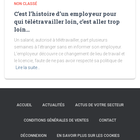
NON CLASSÉ
C’est l’histoire d’un employeur pour
qui télétravailler loin, c’est aller trop
loin…
Un salarié, autorisé à télétravailler, part plusieurs
semaines à l’étranger sans en informer son employeur.
L’employeur découvre ce changement de lieu de travail et
le licencie, faute de ne pas avoir respecté sa politique de
Lire la suite…
ACCUEIL
ACTUALITÉS
ACTUS DE VOTRE SECTEUR
CONDITIONS GÉNÉRALES DE VENTES
CONTACT
DÉCONNEXION
EN SAVOIR PLUS SUR LES COOKIES