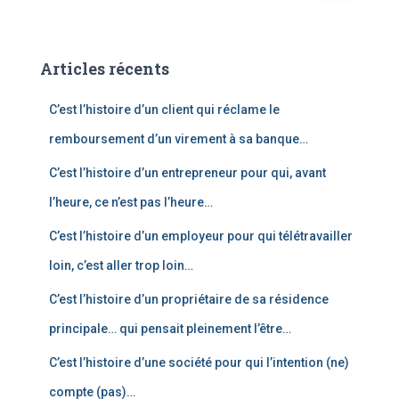
c
h
e
Articles récents
r
c
C’est l’histoire d’un client qui réclame le
h
e
remboursement d’un virement à sa banque…
r
C’est l’histoire d’un entrepreneur pour qui, avant
:
l’heure, ce n’est pas l’heure…
C’est l’histoire d’un employeur pour qui télétravailler
loin, c’est aller trop loin…
C’est l’histoire d’un propriétaire de sa résidence
principale… qui pensait pleinement l’être…
C’est l’histoire d’une société pour qui l’intention (ne)
compte (pas)…