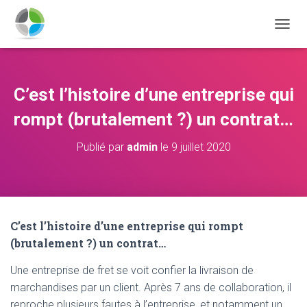
D
É
P
L
I
C’est l’histoire d’une entreprise qui
E
R
rompt (brutalement ?) un contrat…
L
A
Publié par
admin
le
9 juillet 2020
N
A
V
I
G
A
C’est l’histoire d’une entreprise qui rompt
T
(brutalement ?) un contrat…
I
O
N
Une entreprise de fret se voit confier la livraison de
marchandises par un client. Après 7 ans de collaboration, il
reproche plusieurs fautes à l’entreprise, et notamment un